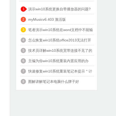
演示win10系统更换自带播放器的问题?
1
myMusicv6.403 激活版
2
笔者演示win10系统在word文档中不能输
3
入汉字的办法?
怎么恢复win10系统office2013无法打开
4
文件的教程?
技术员详解win10系统宽带连接不见了的
5
办法?
主编为你win10系统重装内置应用的办
6
法?
快速修复win10系统重装笔记本提示＂计
7
算机意外的重新启动或遇到错误
图解讲解笔记本电脑什么牌子好
8