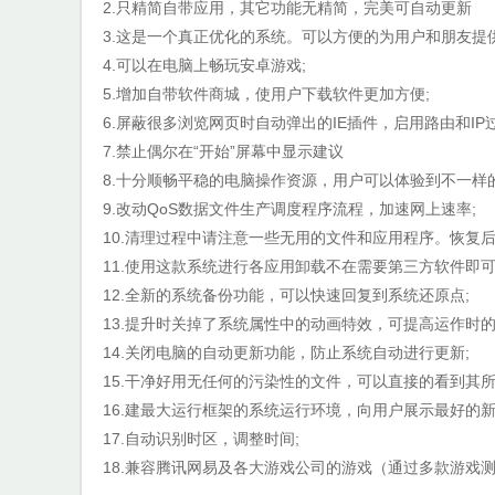
2.只精简自带应用，其它功能无精简，完美可自动更新
3.这是一个真正优化的系统。可以方便的为用户和朋友提
4.可以在电脑上畅玩安卓游戏;
5.增加自带软件商城，使用户下载软件更加方便;
6.屏蔽很多浏览网页时自动弹出的IE插件，启用路由和I
7.禁止偶尔在“开始”屏幕中显示建议
8.十分顺畅平稳的电脑操作资源，用户可以体验到不一样的
9.改动QoS数据文件生产调度程序流程，加速网上速率;
10.清理过程中请注意一些无用的文件和应用程序。恢复
11.使用这款系统进行各应用卸载不在需要第三方软件即
12.全新的系统备份功能，可以快速回复到系统还原点;
13.提升时关掉了系统属性中的动画特效，可提高运作时的
14.关闭电脑的自动更新功能，防止系统自动进行更新;
15.干净好用无任何的污染性的文件，可以直接的看到其
16.建最大运行框架的系统运行环境，向用户展示最好的
17.自动识别时区，调整时间;
18.兼容腾讯网易及各大游戏公司的游戏（通过多款游戏