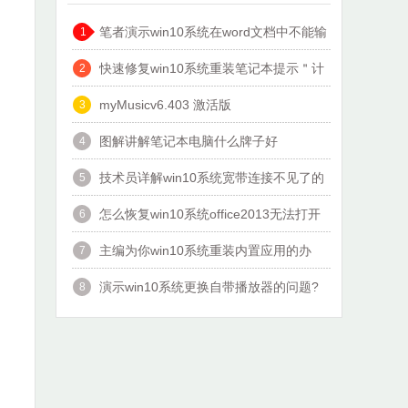
笔者演示win10系统在word文档中不能输
1
入汉字的办法?
快速修复win10系统重装笔记本提示＂计
2
算机意外的重新启动或遇到错误
myMusicv6.403 激活版
3
图解讲解笔记本电脑什么牌子好
4
技术员详解win10系统宽带连接不见了的
5
办法?
怎么恢复win10系统office2013无法打开
6
文件的教程?
主编为你win10系统重装内置应用的办
7
法?
演示win10系统更换自带播放器的问题?
8