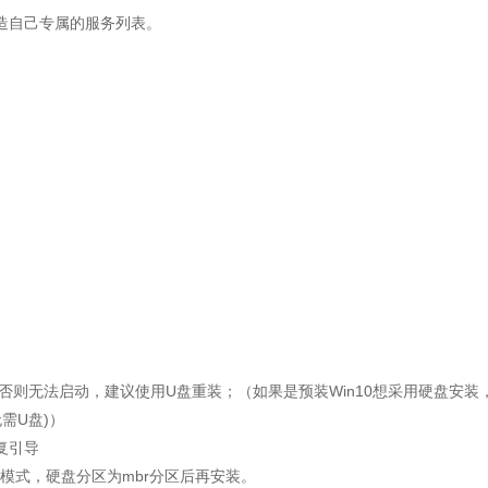
打造自己专属的服务列表。
，否则无法启动，建议使用U盘重装；（如果是预装Win10想采用硬盘安装
无需U盘)）
复引导
兼容模式，硬盘分区为mbr分区后再安装。