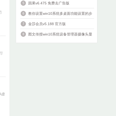
因果v6.475 免费去广告版
5
闭
教你设置win10系统多桌面功能设置的步
6
骤?
金莎会员v5.188 官方版
7
图文传授win10系统设备管理器摄像头显
8
示黄感叹号的技巧?
老司机演示win10系统双击Adminiatrator
9
运行
帐户提示”读取错误,工作站服
A虚