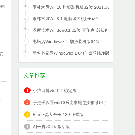
装机版
关闭
5
雨林木风Win10 旗舰装机版32位 2021.06
6
雨林木风Win8.1 电脑城装机版64位
2021.06
7
深度技术Window8.1 32位 青年春节纯净
版 v2020.02
8
电脑店Windows8.1 增强装机版64位
2021.06
9
新萝卜家园Windows8.1 64位 娱乐纯净版
安
2021.06
文章推荐
小猿口算v6.314 稳定版
1
不
手把手设置win10系统本地连接被禁用了
2
的办法?
Exo小说大全v6.139 正式版
3
刹一脚v3.95 激活版
4