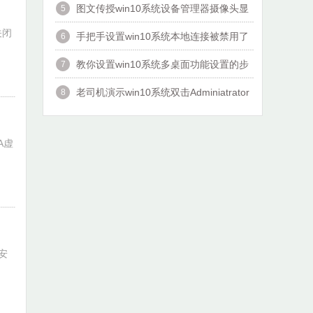
图文传授win10系统设备管理器摄像头显
5
关闭
示黄感叹号的技巧?
手把手设置win10系统本地连接被禁用了
6
的办法?
教你设置win10系统多桌面功能设置的步
7
骤?
老司机演示win10系统双击Adminiatrator
8
帐户提示”读取错误,工作站服
刹一脚v3.95 激活版
9
A虚
安