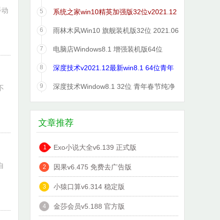
2021.06
手动
5
系统之家win10精英加强版32位v2021.12
免激活
6
雨林木风Win10 旗舰装机版32位 2021.06
7
电脑店Windows8.1 增强装机版64位
2021.06
8
深度技术v2021.12最新win8.1 64位青年
装机版
9
深度技术Window8.1 32位 青年春节纯净
不
版 v2020.02
文章推荐
Exo小说大全v6.139 正式版
1
自
因果v6.475 免费去广告版
2
小猿口算v6.314 稳定版
3
金莎会员v5.188 官方版
4